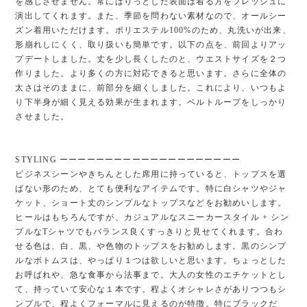
を感じさせません。常にぱりっとした表面は着る方をフレッシュに
演出してくれます。また、季節を問わない素材なので、オールシー
ズン着用いただけます。ポリエステル100%のため、丸洗いが出来、
形崩れしにくく、取り扱いも簡単です。以下の点を、前回よりアッ
プデートしました。丈を少し長くしたのと、ウエストサイズを２つ
作りました。より多くの方に対応できると思います。さらに全体の
太さはそのままに、前部分を細くしました。これにより、いつもよ
り下半身が細く見える効果が生まれます。ベルトループをしっかり
させました。
STYLING ーーーーーーーーーーーーーーーーーーーー
ビジネスシーンやきちんとした席用に持っていると、トップスを選
ばない形のため、とても便利なアイテムです。特に白シャツやジャ
ケット、ショート丈のシンプルなトップスなどをお勧めいします。
ヒールはもちろんですが、カジュアルなスニーカースタイル + シン
プルなTシャツでもバランス良くすっきりと見せてくれます。合わ
せる色は、白、黒、や色物のトップスをお勧めします。黒のシンプ
ルなボトムスは、やっぱり１つは欲しいと思います。ちょっとした
お呼ばれや、急な食事から法事まで。大人の女性のエチケットとし
て、持っていて安心な１本です。程よくオシャレさがありつつもシ
ンプルで、程よくフォーマルに見えるのが特徴。特にブラックだ