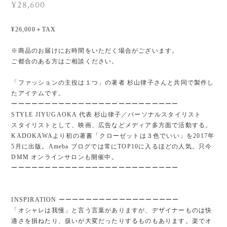
¥28,600
¥26,000＋TAX
※商品のお届けにお時間をいただく場合がございます。
ご都合のある方はご相談ください。
「ファッションの主役は１つ」の著者 杉山律子さんと共同で製作し
たアイテムです。
ーーーーーーーーーーーーーーーーーーーーーーーーー
STYLE JIYUGAOKA 代表 杉山律子／パーソナルスタイリスト
スタイリストとして、映画、広告などメディア多方面で活動する。
KADOKAWAより初の著書「クローゼットは３色でいい」を2017年
5月に出版。Ameba ブログでは常にTOP10に入るほどの人気。只今
DMM オンラインサロンも開催中。
ーーーーーーーーーーーーーーーーーーーーーーーーー
INSPIRATION ーーーーーーーーーーーーーーーーーー
「オシャレは我慢」と言う言葉がありますが、デザイナーものは快
適さを損ねたり、扱いが大変だったりするものもあります。楽でオ