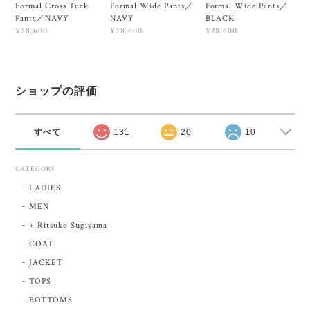
Formal Cross Tuck
Formal Wide Pants／
Formal Wide Pants／
Pants／NAVY
NAVY
BLACK
¥28,600
¥28,600
¥28,600
ショップの評価
すべて
131
20
10
CATEGORY
LADIES
MEN
+ Ritsuko Sugiyama
COAT
JACKET
TOPS
BOTTOMS