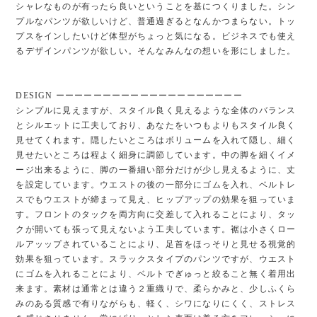
シャレなものが有ったら良いということを基につくりました。シン
プルなパンツが欲しいけど、普通過ぎるとなんかつまらない。トッ
プスをインしたいけど体型がちょっと気になる。ビジネスでも使え
るデザインパンツが欲しい。そんなみんなの想いを形にしました。
DESIGN ーーーーーーーーーーーーーーーーーーーー
シンプルに見えますが、スタイル良く見えるような全体のバランス
とシルエットに工夫しており、あなたをいつもよりもスタイル良く
見せてくれます。隠したいところはボリュームを入れて隠し、細く
見せたいところは程よく細身に調節しています。中の脚を細くイメ
ージ出来るように、脚の一番細い部分だけが少し見えるように、丈
を設定しています。ウエストの後の一部分にゴムを入れ、ベルトレ
スでもウエストが締まって見え、ヒップアップの効果を狙っていま
す。フロントのタックを両方向に交差して入れることにより、タッ
クが開いても張って見えないよう工夫しています。裾は小さくロー
ルアッップされていることにより、足首をほっそりと見せる視覚的
効果を狙っています。スラックスタイプのパンツですが、ウエスト
にゴムを入れることにより、ベルトでぎゅっと絞ること無く着用出
来ます。素材は通常とは違う２重織りで、柔らかみと、少しふくら
みのある質感で有りながらも、軽く、シワになりにくく、ストレス