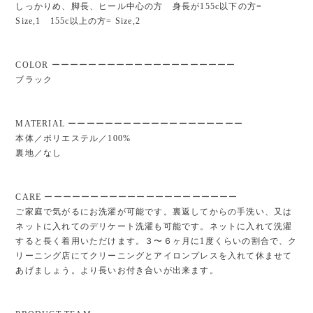
しっかりめ、脚長、ヒール中心の方 身長が155c以下の方=
Size,1 155c以上の方= Size,2
COLOR ーーーーーーーーーーーーーーーーーーーー
ブラック
MATERIAL ーーーーーーーーーーーーーーーーーーー
本体／ポリエステル／100%
裏地／なし
CARE ーーーーーーーーーーーーーーーーーーーーー
ご家庭で気がるにお洗濯が可能です。裏返してからの手洗い、又は
ネットに入れてのデリケート洗濯も可能です。ネットに入れて洗濯
すると長く着用いただけます。３〜６ヶ月に1度くらいの割合で、ク
リーニング店にてクリーニングとアイロンプレスを入れて休ませて
あげましょう。より長いお付き合いが出来ます。