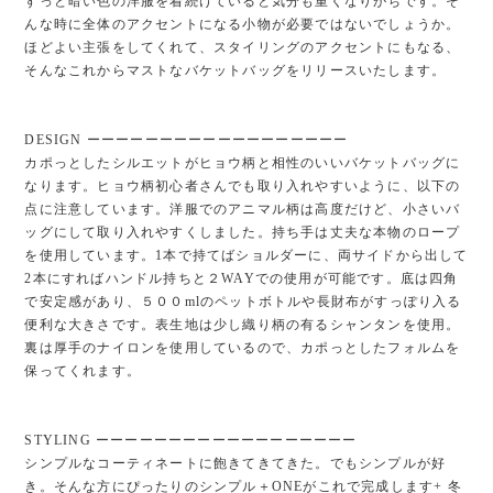
ずっと暗い色の洋服を着続けていると気分も重くなりがちです。そ
んな時に全体のアクセントになる小物が必要ではないでしょうか。
ほどよい主張をしてくれて、スタイリングのアクセントにもなる、
そんなこれからマストなバケットバッグをリリースいたします。
DESIGN ーーーーーーーーーーーーーーーーーー
カポっとしたシルエットがヒョウ柄と相性のいいバケットバッグに
なります。ヒョウ柄初心者さんでも取り入れやすいように、以下の
点に注意しています。洋服でのアニマル柄は高度だけど、小さいバ
ッグにして取り入れやすくしました。持ち手は丈夫な本物のロープ
を使用しています。1本で持てばショルダーに、両サイドから出して
2本にすればハンドル持ちと２WAYでの使用が可能です。底は四角
で安定感があり、５００mlのペットボトルや長財布がすっぽり入る
便利な大きさです。表生地は少し織り柄の有るシャンタンを使用。
裏は厚手のナイロンを使用しているので、カポっとしたフォルムを
保ってくれます。
STYLING ーーーーーーーーーーーーーーーーーー
シンプルなコーティネートに飽きてきてきた。でもシンプルが好
き。そんな方にぴったりのシンプル＋ONEがこれで完成します+ 冬