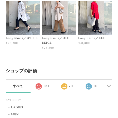
Long Shirts／WHITE
Long Shirts／OFF
Long Shirts／RED
BEIGE
¥25,300
¥41,800
¥25,300
ショップの評価
すべて
131
20
10
CATEGORY
LADIES
MEN