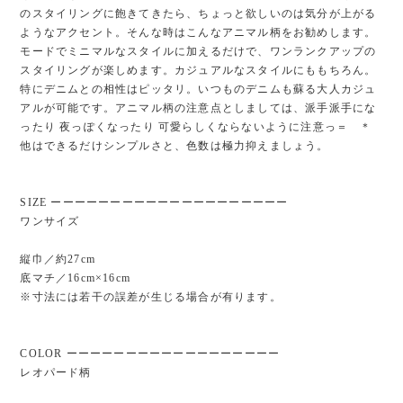
のスタイリングに飽きてきたら、ちょっと欲しいのは気分が上がる
ようなアクセント。そんな時はこんなアニマル柄をお勧めします。
モードでミニマルなスタイルに加えるだけで、ワンランクアップの
スタイリングが楽しめます。カジュアルなスタイルにももちろん。
特にデニムとの相性はピッタリ。いつものデニムも蘇る大人カジュ
アルが可能です。アニマル柄の注意点としましては、派手派手にな
ったり 夜っぽくなったり 可愛らしくならないように注意っ＝ ＊
他はできるだけシンプルさと、色数は極力抑えましょう。
SIZE ーーーーーーーーーーーーーーーーーーーー
ワンサイズ
縦巾／約27cm
底マチ／16cm×16cm
※寸法には若干の誤差が生じる場合が有ります。
COLOR ーーーーーーーーーーーーーーーーーー
レオパード柄