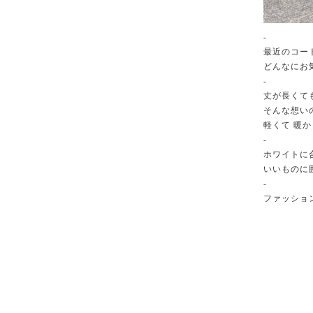
-
最近のコー
どんなにお
-
丈が長くて
そんな想い
軽くて 暖か
-
ホワイトに
いいものに
-
ファッショ