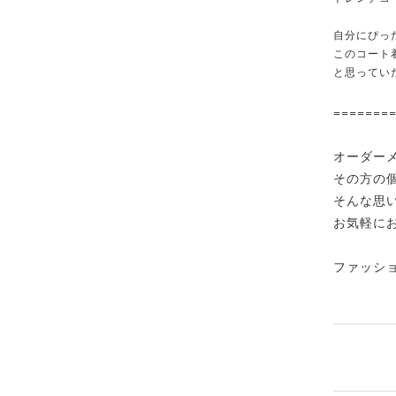
自分にぴっ
このコート
と思ってい
=======
オーダー
その方の個
そんな思
お気軽に
ファッシ