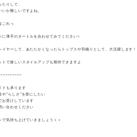
たりして..
いいか難しいですよね。
はこれっ
ツに薄手のタートルを合わせてみてください✨
レイヤーして、あたたかくなったらトップスや羽織りとして、大活躍します！
ットで嬉しいスタイルアップも期待できますよ
==========
イドも承ります
性や”らしさ”を形にしたい
でお受けしています
問い合わせください
ンで気持ち上げていきましょう＋＋