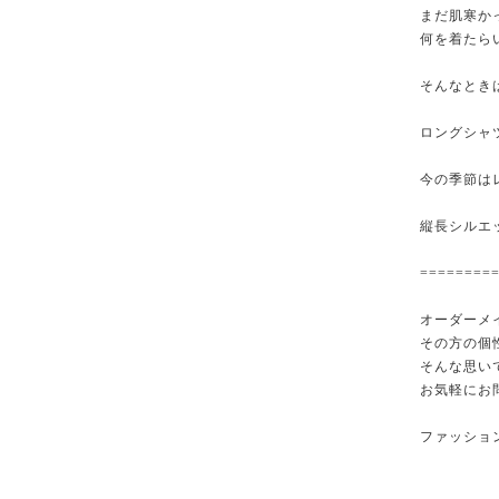
まだ肌寒かっ
何を着たら
そんなとき
ロングシャ
今の季節は
縦長シルエ
========
オーダーメ
その方の個
そんな思い
お気軽にお
ファッショ