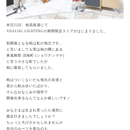
本日22日、柏高島屋
にて
ANALOG LIGHTINGの期間限定ストアがはじまりました。
初開催となる柏は私の地元です。
と言いましても実は
柏
の隣にある
東葛飾郡 沼南町 (ショウナンマチ)
と言う小さな町でしたが
柏に吸収してもらいました。
柏はついこないだも地元の友達と
昼から
飲み歩いたばかり。
そんなおなじみの場所で
開催出来るなんてなんか嬉しいです／
みなさまは生まれ育ったた場所に
最近行きましたでしょうか？
ちょっと大げさかもしれませんが
自分のルーツを探るのも