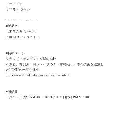
ミライドT
ヤマモト タケシ
ーーーーーーーーー
■製品名
【未来の白Tシャツ】
MIRAID T/ミライドT
■掲載ページ
クラウドファンディングMakuake
汗課題、黄ばみ・ヨレ・ベタつき一挙軽減。日本の技術を結集し
た“究極”の一着が誕生
https://www.makuake.com/project/meride_t
■開始日
８月１３日(水) AM 10：00~９月１５日(水) PM22：00