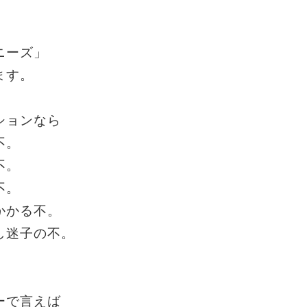
ニーズ」
ます。
ションなら
不。
不。
不。
かかる不。
し迷子の不。
ーで言えば