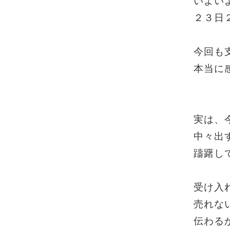
いよい
２３日
今回も
本当に
実は、
中々出
躊躇し
受け入
売れな
伝わる