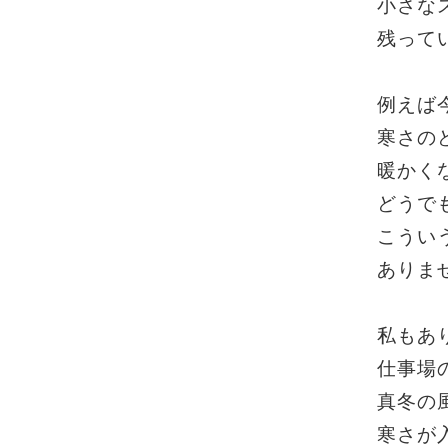
小さな
残って
例えば
寒さの
暖かく
どうで
こうい
ありま
私もあ
仕事場
真冬の
寒さが