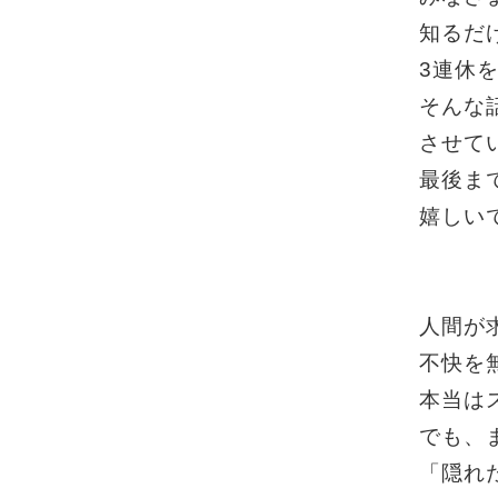
知るだ
3連休
そんな
させて
最後ま
嬉しい
人間が
不快を
本当は
でも、
「隠れ