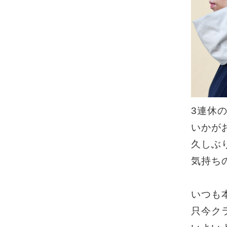
3連休
いかが
久しぶ
気持ち
いつも
只今ク