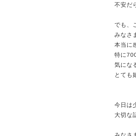
不安だ
でも、
みなさ
本当に
特に7
気にな
とても
今日は
大切な
みなさ