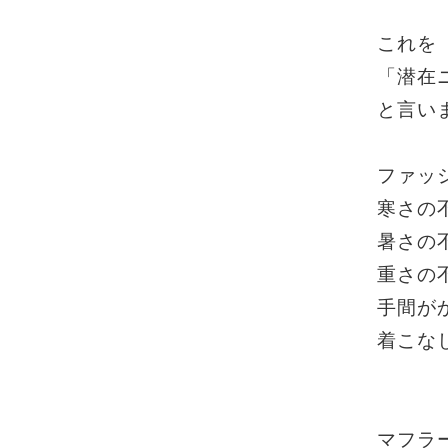
これを
「潜在
と言い
ファッ
寒さの
暑さの
重さの
手間が
着こな
マフラ