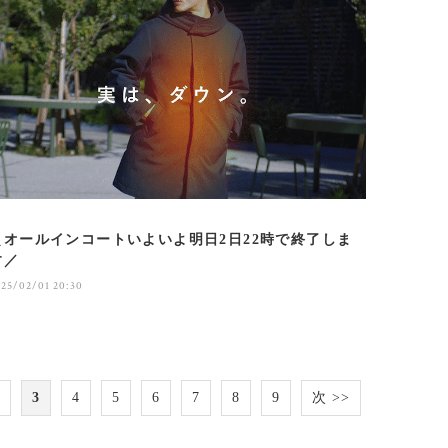
＼オールインコートいよいよ明日2日22時で終了しま
す／
025/02/01 20:30
2
3
4
5
6
7
8
9
次 >>