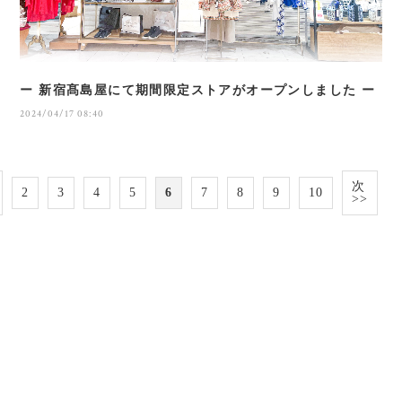
ー 新宿髙島屋にて期間限定ストアがオープンしました ー
2024/04/17 08:40
次
2
3
4
5
6
7
8
9
10
>>